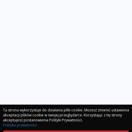
Ta strona wykorzystuje do działania pliki cookie. Możesz zmienić ustawienia
akceptacji plików cookie w swojej przeglądarce. Korzystając z tej strony
akceptujesz postanowienia Polityki Prywatności.
Polityka prywatności
Polityka prywatności
Regulamin
Kontakt