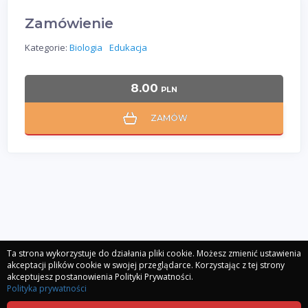
Zamówienie
Kategorie:
Biologia
Edukacja
8.00
PLN
ZAMÓW
Ta strona wykorzystuje do działania pliki cookie. Możesz zmienić ustawienia
akceptacji plików cookie w swojej przeglądarce. Korzystając z tej strony
akceptujesz postanowienia Polityki Prywatności.
Polityka prywatności
Polityka prywatności
Regulamin
Kontakt